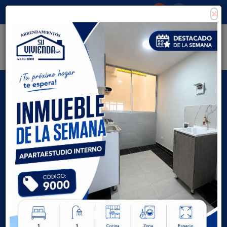
×
Consigna tu propiedad
Zona Clientes
Tipo de inmueble
Todas las ciudades
AVANZADA