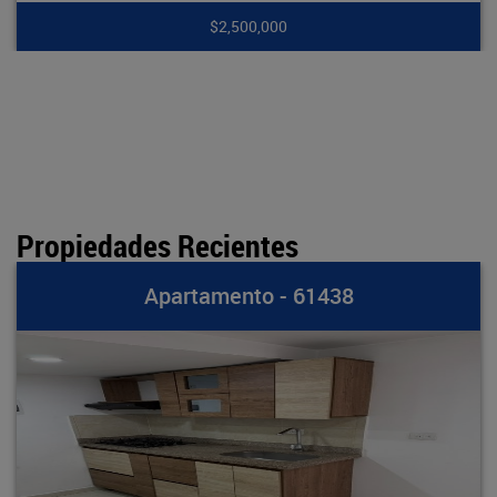
$2,500,000
Propiedades Recientes
rtamento - 61438
Apa