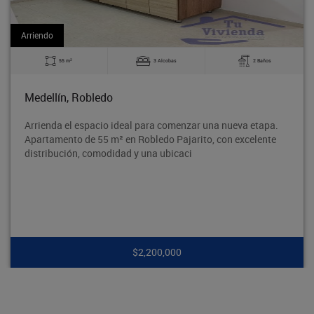
Arriendo
2
3 Alcobas
2 Baños
60 m
Bello, La Madera
 ideal para comenzar una nueva etapa.
Excelente apartamen
² en Robledo Pajarito, con excelente
tradicional Barrio O
idad y una ubicaci
segura y con excelen
$2,200,000