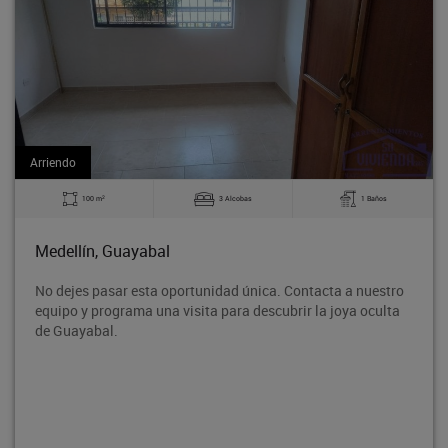
Arriendo
2
3 Alcobas
1 Baños
140 m
Medellín, Guayabal
ortunidad única. Contacta a nuestro
Bodega en tercer piso, 
isita para descubrir la joya oculta
Rodeo entre la avenida
proyección de crecimien