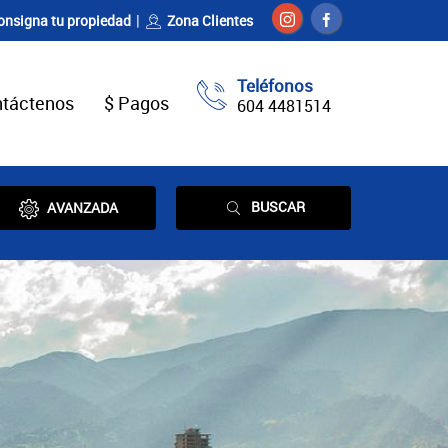
onsigna tu propiedad
Zona Clientes
Teléfonos
táctenos
$ Pagos
604 4481514
BUSCAR
AVANZADA