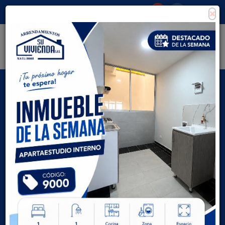
×
Consigna tu propiedad
Zona Clientes
Tipo de inmueble
Todas las ciudades
AVANZADA