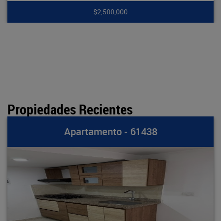
,500,000
$7
Propiedades Recientes
amento - 61438
Apart