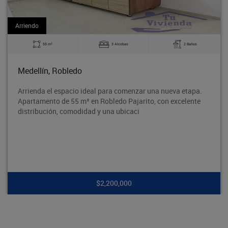
Arriendo
2
3 Alcobas
2 Baños
60 m
Bello, La Madera
eal para comenzar una nueva etapa.
Excelente apartamento e
n Robledo Pajarito, con excelente
tradicional Barrio Obrer
d y una ubicaci
segura y con excelente 
$2,200,000