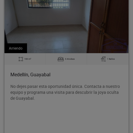
Arriendo
2
3 Alcobas
1 Baños
140 m
Medellín, Guayabal
unidad única. Contacta a nuestro
Bodega en tercer piso, ubic
ta para descubrir la joya oculta
Rodeo entre la avenida 80 
proyección de crecimiento,