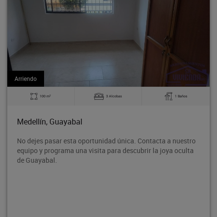
Arriendo
2
3 Alcobas
1 Baños
140 m
al
Medellín, Guayab
 oportunidad única. Contacta a nuestro
Bodega en tercer pis
a visita para descubrir la joya oculta
Rodeo entre la aven
proyección de crecim