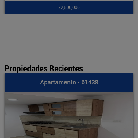
$2,500,000
Propiedades Recientes
partamento - 61438
A