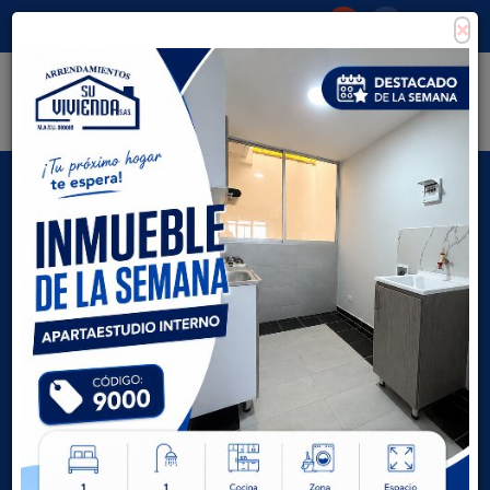
×
Consigna tu propiedad
Zona Clientes
Tipo de inmueble
Todas las ciudades
AVANZADA