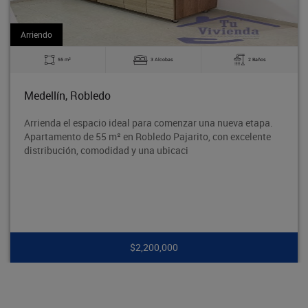
Arriendo
2
3 Alcobas
2 Baños
60 m
edo
Bello, La Made
cio ideal para comenzar una nueva etapa.
Excelente aparta
5 m² en Robledo Pajarito, con excelente
tradicional Barri
modidad y una ubicaci
segura y con exce
$2,200,000