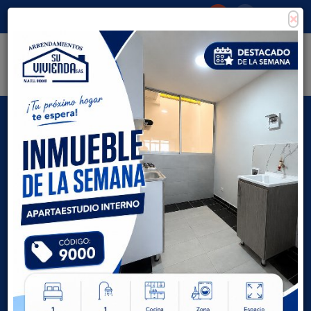
×
Consigna tu propiedad
Zona Clientes
Tipo de inmueble
Todas las ciudades
AVANZADA