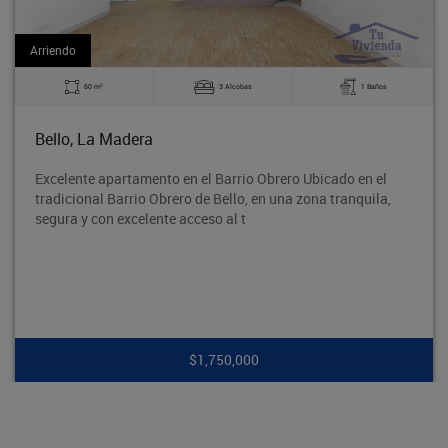
Arriendo
2
3 Alcobas
1 Baños
60 m
Bello, Suárez
l Barrio Obrero Ubicado en el
Ubicado en una zona reside
e Bello, en una zona tranquila,
vías principales, transpor
so al t
colegios y comercio. Un es
,750,000
$1