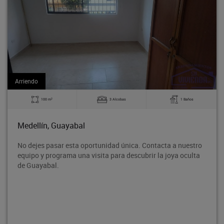
Arriendo
2
obas
1 Baños
140 m
0 Alc
Medellín, Guayabal
 única. Contacta a nuestro
Bodega en tercer piso, ubicado en
a descubrir la joya oculta
Rodeo entre la avenida 80 y la 
proyección de crecimiento, con f