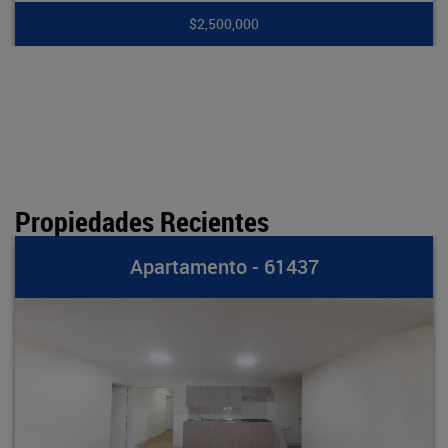
000
$7,900,
Propiedades Recientes
ento - 61437
Apartam