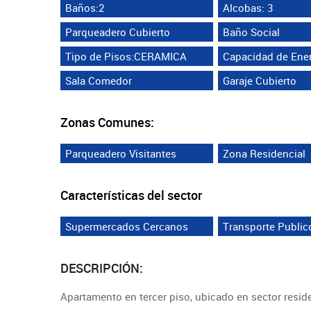
Baños:2
Alcobas: 3
Parqueadero Cubierto
Baño Social
Tipo de Pisos:CERAMICA
Capacidad de Ener
Sala Comedor
Garaje Cubierto
Zonas Comunes:
Parqueadero Visitantes
Zona Residencial
Características del sector
Supermercados Cercanos
Transporte Public
DESCRIPCIÓN:
Apartamento en tercer piso, ubicado en sector resid