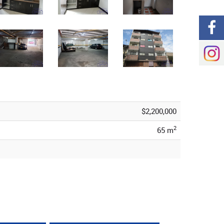
$2,200,000
2
65 m