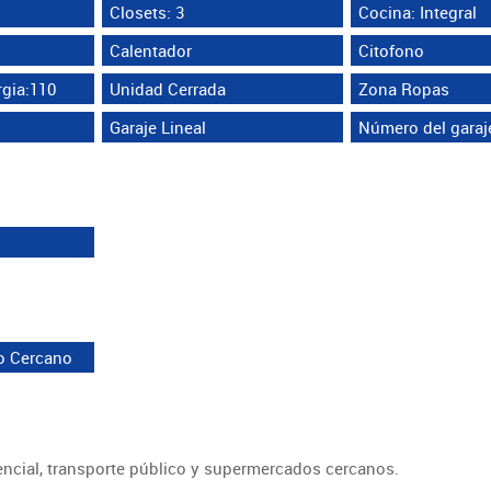
Closets: 3
Cocina: Integral
Calentador
Citofono
gia:110
Unidad Cerrada
Zona Ropas
Garaje Lineal
Número del garaje
o Cercano
encial, transporte público y supermercados cercanos.