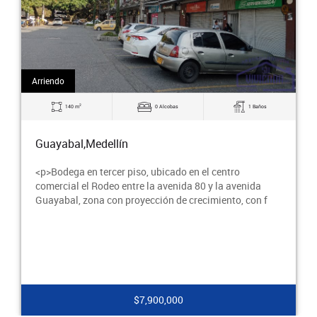
Arriendo
2
130 m
0 Alcobas
2 Baños
Guayabal,Medellín
<p>Bodega en tercer piso, el sector se convierte en un
punto atractivo para el desarrollo de actividades
logísticas, de almacenamiento, producción y c
$4,300,000