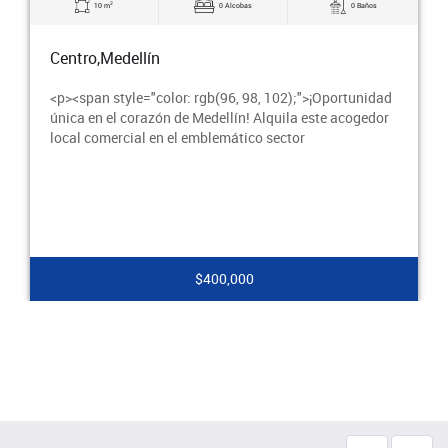
2
 Alcobas
0 Baños
16 m
0 Alcobas
Centro,Medellín
96, 98, 102);">¡Oportunidad
<p><span style="color: rgb(96, 9
llín! Alquila este acogedor
pasar esta oportunidad de oro. H
mático sector
nuevo hogar empresarial y convié
,000
$550,000