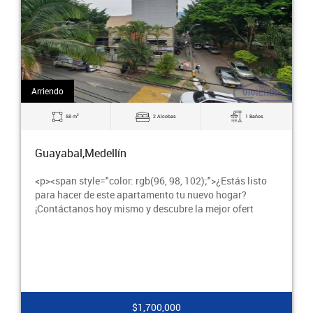
Arriendo
2
70 m
3 Alcobas
2 Baños
Guayabal,Medellín
$2,100,000