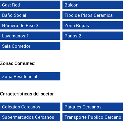
Gas: Red
Balcon
Baño Social
Tipo de Pisos:Cerámica
Número de Piso:3
Zona Ropas
Lavamanos:1
Patios:2
Sala Comedor
Zonas Comunes:
Zona Residencial
Características del sector
Colegios Cercanos
Parques Cercanos
Supermercados Cercanos
Transporte Publico Cercano