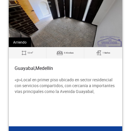
Arriendo
2
38 m
0 Alcobas
1 Baños
Guayabal,Medellín