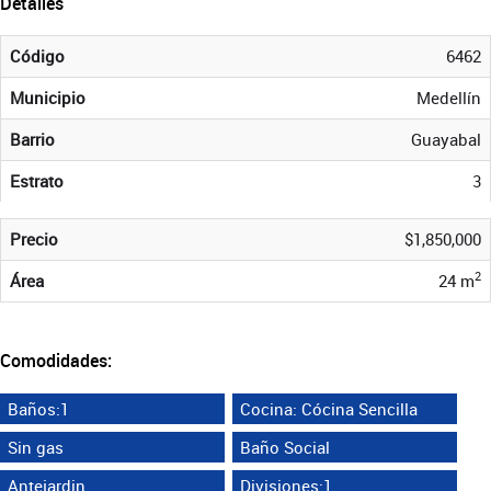
Detalles
Código
6462
Municipio
Medellín
Barrio
Guayabal
Estrato
3
Precio
$1,850,000
2
Área
24 m
Comodidades:
Baños:1
Cocina: Cócina Sencilla
Sin gas
Baño Social
Antejardin
Divisiones:1