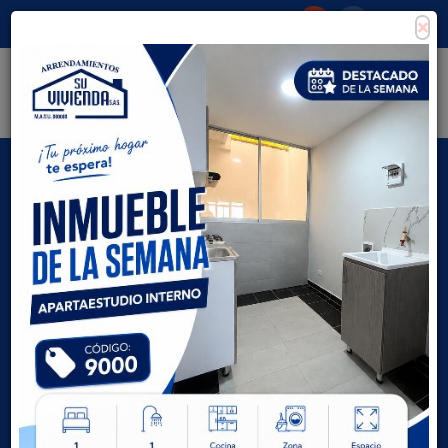
×
Consigna tu propiedad
Zona Clientes
Tipo de inmueble
Todas las ciudades
AVANZADA