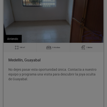
Arriendo
2
100 m
3 Alcobas
1 Baños
Medellín, Guayabal
No dejes pasar esta oportunidad única. Contacta a nuestro
equipo y programa una visita para descubrir la joya oculta
de Guayabal.