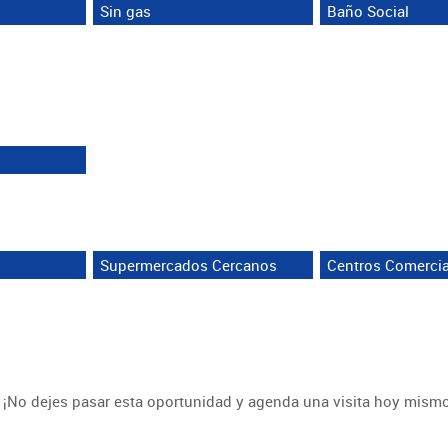
Sin gas
Baño Social
Supermercados Cercanos
Centros Comerci
el? ¡No dejes pasar esta oportunidad y agenda una visita hoy mismo