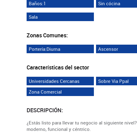
Baños:1
Sin cócina
Sala
Zonas Comunes:
Portería:Diurna
Ascensor
Características del sector
Universidades Cercanas
Sobre Via Ppal
Zona Comercial
DESCRIPCIÓN:
¿Estás listo para llevar tu negocio al siguiente niv
moderno, funcional y céntrico.