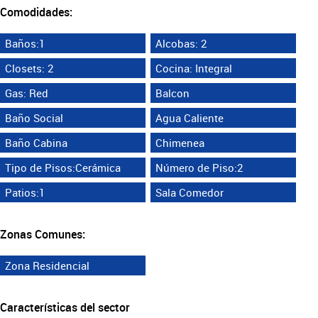
Comodidades:
Baños:1
Alcobas: 2
Closets: 2
Cocina: Integral
Gas: Red
Balcon
Baño Social
Agua Caliente
Baño Cabina
Chimenea
Tipo de Pisos:Cerámica
Número de Piso:2
Patios:1
Sala Comedor
Zonas Comunes:
Zona Residencial
Características del sector