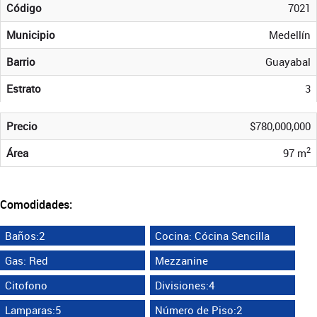
Código
7021
Municipio
Medellín
Barrio
Guayabal
Estrato
3
Precio
$780,000,000
2
Área
97 m
Comodidades:
Baños:2
Cocina: Cócina Sencilla
Gas: Red
Mezzanine
Citofono
Divisiones:4
Lamparas:5
Número de Piso:2