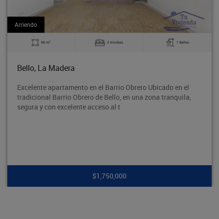
Arriendo
2
m
3 Alcobas
1 Baños
60 
a Madera
Bello, Su
 apartamento en el Barrio Obrero Ubicado en el
Ubicado en
l Barrio Obrero de Bello, en una zona tranquila,
vías princ
on excelente acceso al t
colegios y
$1,750,000