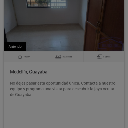
Arriendo
2
3 Alcobas
1 Baños
140 m
abal
Medellín, Guay
sta oportunidad única. Contacta a nuestro
Bodega en tercer 
a una visita para descubrir la joya oculta
Rodeo entre la a
proyección de cr