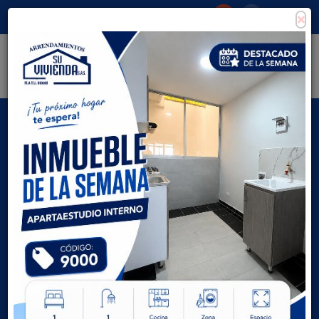
×
Consigna tu propiedad
Zona Clientes
Tipo de inmueble
Todas las ciudades
AVANZADA