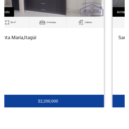
Arriendo
2
73 m
3 Alcobas
2 Baños
Santa María,Itagüí
$2,200,000