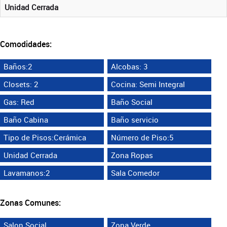
Unidad Cerrada
Comodidades:
Baños:2
Alcobas: 3
Closets: 2
Cocina: Semi Integral
Gas: Red
Baño Social
Baño Cabina
Baño servicio
Tipo de Pisos:Cerámica
Número de Piso:5
Unidad Cerrada
Zona Ropas
Lavamanos:2
Sala Comedor
Zonas Comunes:
Salon Social
Zona Verde