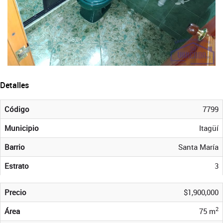
Detalles
Código
7799
Municipio
Itagüí
Barrio
Santa María
Estrato
3
Precio
$1,900,000
2
Área
75 m