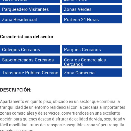
Parqueadero Visitantes
Zonas Verdes
Zona Residencial
Portería:24 Horas
Características del sector
Colegios Cercanos
Parques Cercanos
Supermercados Cercanos
Centros Comerciales
Cercanos
Transporte Publico Cercano
Zona Comercial
DESCRIPCIÓN:
Apartamento en quinto piso, ubicado en un sector que combina la
tranquilidad de un entorno residencial con la cercanía a importantes
zonas comerciales y de servicios, convirtiéndose en una excelente
opción para quienes desean disfrutar de calidad de vida, seguridad y
fácil movilidad. rutas de transporte asequibles zona súper tranquila
colegios cercanos