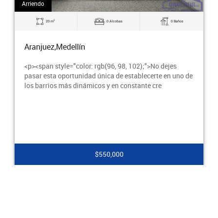
Arriendo
Ar
2
20 m
0 Alcobas
0 Baños
Aranjuez,Medellín
A
<p><span style="color: rgb(96, 98, 102);">No dejes
<
pasar esta oportunidad única de establecerte en uno de
p
los barrios más dinámicos y en constante cre
p
$550,000