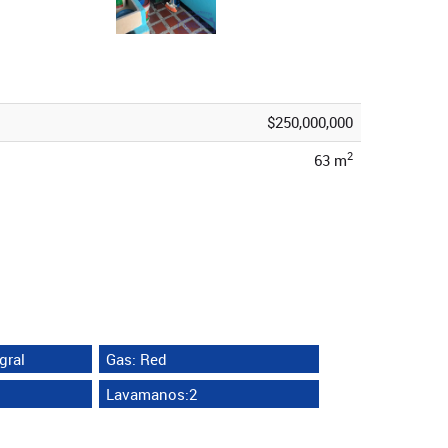
$250,000,000
2
63 m
gral
Gas: Red
Lavamanos:2