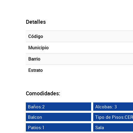
Detalles
Código
Municipio
Barrio
Estrato
Comodidades:
Baños:2
Alcobas: 3
Balcon
Tipo de Pisos:C
Patios:1
Sala