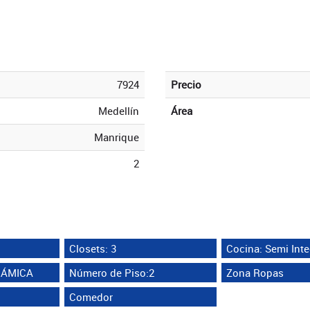
7924
Precio
Medellín
Área
Manrique
2
Closets: 3
Cocina: Semi Inte
ERÁMICA
Número de Piso:2
Zona Ropas
Comedor