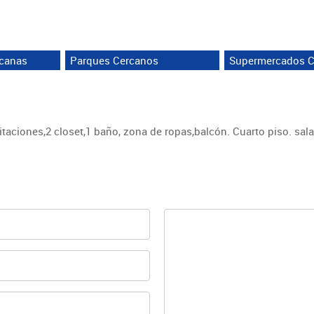
rcanas
Parques Cercanos
Supermercados C
itaciones,2 closet,1 baño, zona de ropas,balcón. Cuarto piso. sa