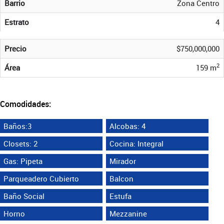
Barrio
Zona Centro
Estrato
4
Precio
$750,000,000
2
Área
159 m
Comodidades:
Baños:3
Alcobas: 4
Closets: 2
Cocina: Integral
Gas: Pipeta
Mirador
Parqueadero Cubierto
Balcon
Baño Social
Estufa
Horno
Mezzanine