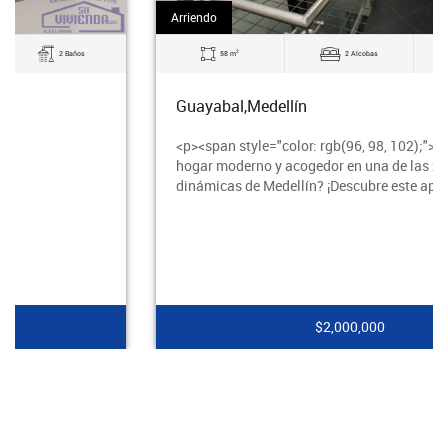
Arriendo
2
58 m
2 Alcobas
1 Baños
Guayabal,Medellín
$1,800,000