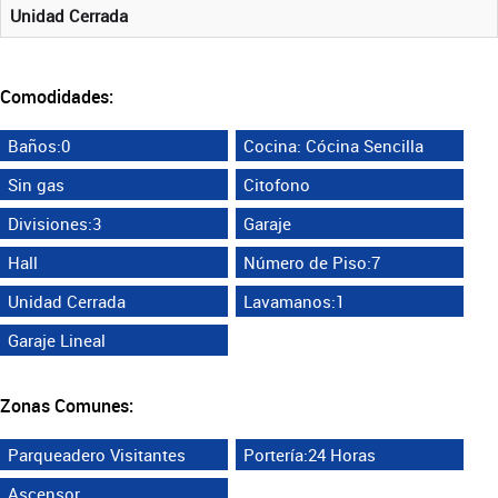
Unidad Cerrada
Comodidades:
Baños:0
Cocina: Cócina Sencilla
Sin gas
Citofono
Divisiones:3
Garaje
Hall
Número de Piso:7
Unidad Cerrada
Lavamanos:1
Garaje Lineal
Zonas Comunes:
Parqueadero Visitantes
Portería:24 Horas
Ascensor