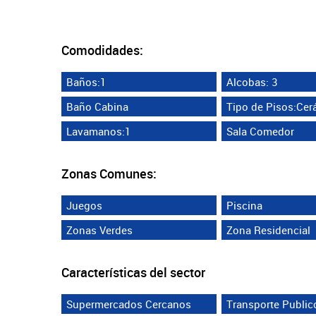
Comodidades:
Baños:1
Alcobas: 3
Baño Cabina
Tipo de Pisos:Cer
Lavamanos:1
Sala Comedor
Zonas Comunes:
Juegos
Piscina
Zonas Verdes
Zona Residencial
Características del sector
Supermercados Cercanos
Transporte Public