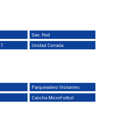
Gas: Red
17
Unidad Cerrada
Parqueadero Visitantes
Cancha MicroFutbol