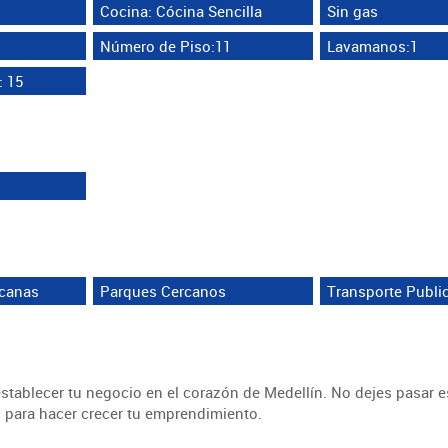
Cocina: Cócina Sencilla
Sin gas
Número de Piso:11
Lavamanos:1
: 15
rcanas
Parques Cercanos
Transporte Publi
tablecer tu negocio en el corazón de Medellín. No dejes pasar e
 para hacer crecer tu emprendimiento.