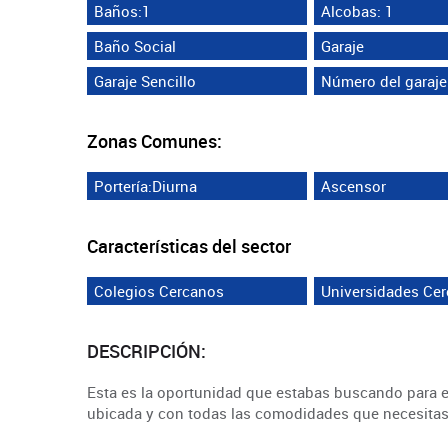
Baños:1
Alcobas: 1
Baño Social
Garaje
Garaje Sencillo
Número del garaje
Zonas Comunes:
Portería:Diurna
Ascensor
Características del sector
Colegios Cercanos
Universidades Ce
DESCRIPCIÓN:
Esta es la oportunidad que estabas buscando para es
ubicada y con todas las comodidades que necesitas