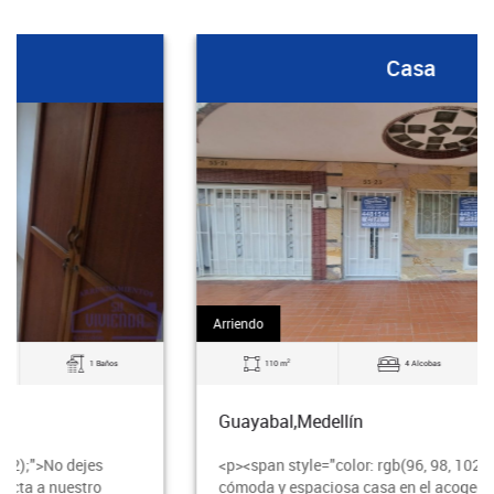
Casa
Arriendo
2
110 m
4 Alcobas
2 Baños
Guayabal,Medellín
<p><span style="color: rgb(96, 98, 102);">Alquila esta
cómoda y espaciosa casa en el acogedor barrio Rodeo