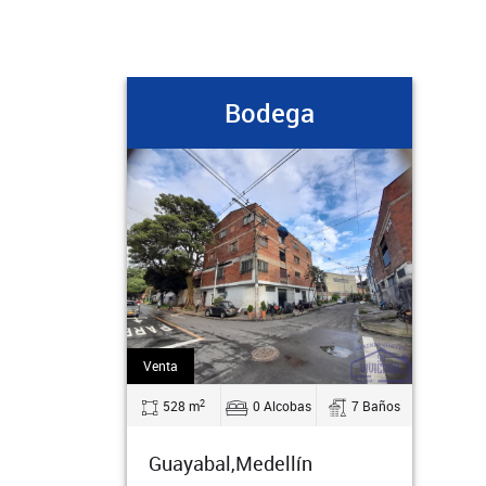
Bodega
Venta
2
528 m
0 Alcobas
7 Baños
Guayabal,Medellín