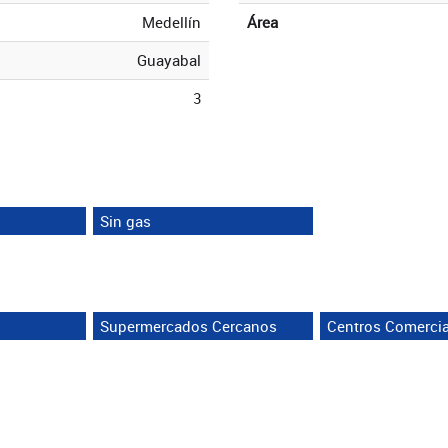
Medellín
Área
Guayabal
3
Sin gas
Supermercados Cercanos
Centros Comerci