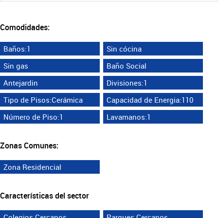
Comodidades:
Baños:1
Sin cócina
Sin gas
Baño Social
Antejardin
Divisiones:1
Tipo de Pisos:Cerámica
Capacidad de Energia:110
Número de Piso:1
Lavamanos:1
Zonas Comunes:
Zona Residencial
Características del sector
Colegios Cercanos
Parques Cercanos