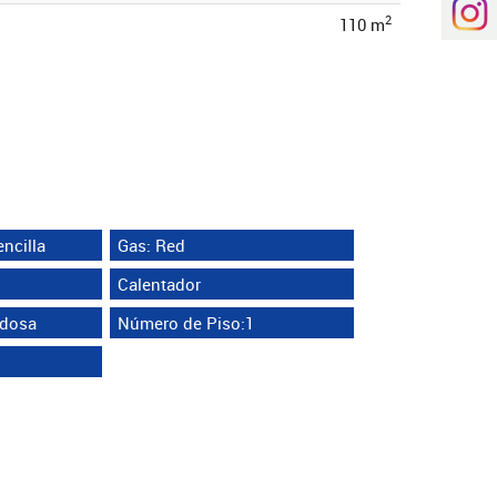
2
110 m
ncilla
Gas: Red
Calentador
ldosa
Número de Piso:1