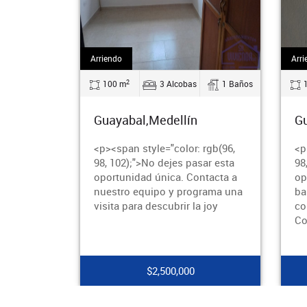
Arriendo
Arriendo
2
2
100 m
3 Alcobas
1 Baños
120 m
3 Alco
Guayabal,Medellín
Guayabal,Medell
<p><span style="color: rgb(96,
<p><span style="colo
98, 102);">No dejes pasar esta
98, 102);">¡No dejes
oportunidad única. Contacta a
oportunidad de vivi
nuestro equipo y programa una
barrio tranquilo y b
visita para descubrir la joy
conectado de Medel
Contacta ahor
$2,500,000
$2,700,0