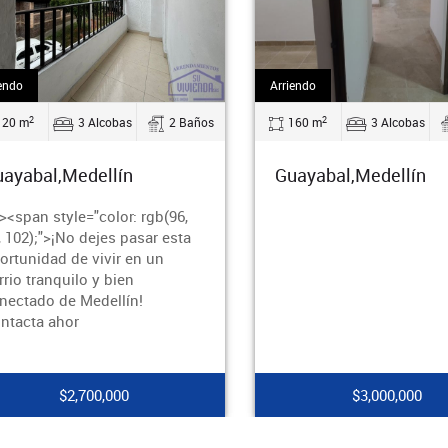
Arriendo
2
bas
2 Baños
160 m
3 Alcobas
2 Baños
ín
Guayabal,Medellín
r: rgb(96,
 pasar esta
r en un
ien
lín!
00
$3,000,000