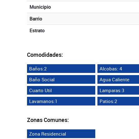
Municipio
Barrio
Estrato
Comodidades:
Baños:2
Alcobas: 4
Baño Social
Agua Caliente
Cuarto Util
Lamparas:3
Lavamanos:1
Patios:2
Zonas Comunes:
Zona Residencial