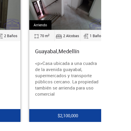
Arriendo
Arriendo
2
2
70 m
2 Alcobas
1 Baños
160 m
5 Alcobas
Guayabal,Medellín
Guayabal,Medellín
<p>Casa ubicada a una cuadra
de la avenida guayabal,
supermercados y transporte
públicos cercano. La propiedad
también se arrienda para uso
comercial
$2,100,000
$3,000,000