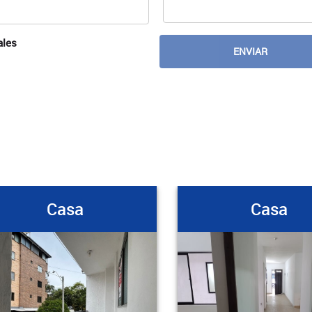
ales
a
Casa