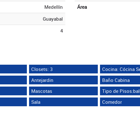
Medellín
Área
Guayabal
4
Closets: 3
Cocina: Cócina Se
Antejardin
Baño Cabina
Mascotas
Tipo de Pisos:ba
Sala
Comedor