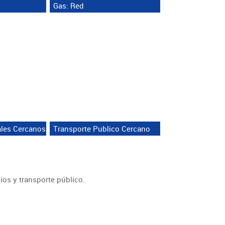
Gas: Red
ales Cercanos
Transporte Publico Cercano
ios y transporte público.