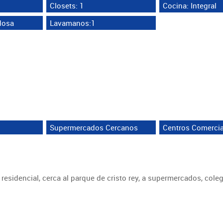
Closets: 1
Cocina: Integral
dosa
Lavamanos:1
Supermercados Cercanos
Centros Comerci
esidencial, cerca al parque de cristo rey, a supermercados, coleg