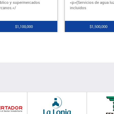
blico y supermercados
<p>(Servicios de agua lu
rcanos.</
incluidos
$1,100,000
$1,500,000