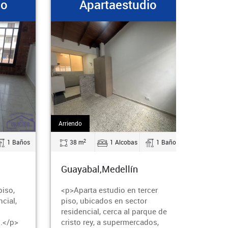
io
Apartaestudio
Arriendo
Arrien
2
1 Baños
38 m
1 Alcobas
1 Baños
40
Guayabal,Medellín
Gua
piso,
<p>Aparta estudio en tercer
cial,
piso, ubicados en sector
residencial, cerca al parque de
.</p>
cristo rey, a supermercados,