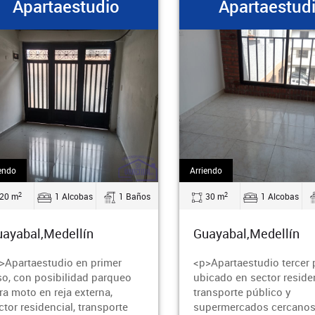
Apartaestudio
Apartaestud
endo
Arriendo
2
2
20 m
1 Alcobas
1 Baños
30 m
1 Alcobas
ayabal,Medellín
Guayabal,Medellín
>Apartaestudio en primer
<p>Apartaestudio tercer 
so, con posibilidad parqueo
ubicado en sector residen
ra moto en reja externa,
transporte público y
ctor residencial, transporte
supermercados cercanos