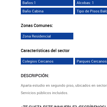
Baños:1
Alcobas: 1
Baño Cabina
Tipo de Pisos:Bal
Zonas Comunes:
Zona Residencial
Características del sector
Colegios Cercanos
Parques Cercanos
DESCRIPCIÓN:
Aparta estudio en segundo piso, ubicados en sector r
Servicios públicos incluidos.