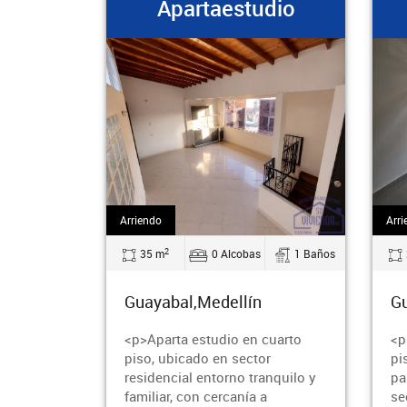
Apartaestudio
Arriendo
Arri
2
35 m
0 Alcobas
1 Baños
Guayabal,Medellín
Gu
<p>Aparta estudio en cuarto
<p
piso, ubicado en sector
pi
residencial entorno tranquilo y
pa
familiar, con cercanía a
se