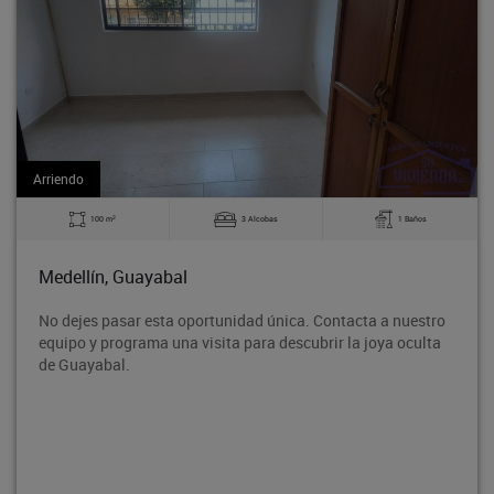
Arriendo
2
3 Alcobas
1 Baños
140 m
Medellín, Guayabal
dad única. Contacta a nuestro
Bodega en tercer piso, ubicado
para descubrir la joya oculta
Rodeo entre la avenida 80 y l
proyección de crecimiento, co