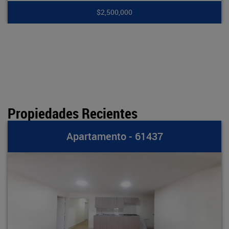
00,000
$7,9
Propiedades Recientes
amento - 61437
Apart