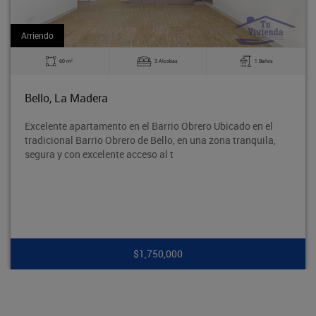
Arriendo
2
3 Alcobas
1 Baños
60 m
Bello, Suárez
n el Barrio Obrero Ubicado en el
Ubicado en una zona res
o de Bello, en una zona tranquila,
vías principales, trans
acceso al t
colegios y comercio. Un
$1,750,000