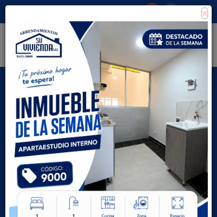
×
Consigna tu propiedad
Zona Clientes
Tipo de inmueble
Todas las ciudades
AVANZADA