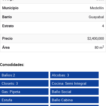
Municipio
Medellín
Barrio
Guayabal
Estrato
4
Precio
$2,400,000
2
Área
80 m
Comodidades:
Baños:2
Alcobas: 3
Closets: 3
Cocina: Semi Integral
Gas: Pipeta
Baño Social
Estufa
Baño Cabina