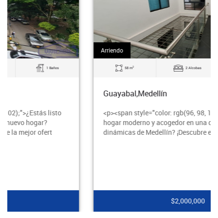
Arriendo
2
58 m
2 Alcobas
2 Baños
Guayabal,Medellín
<p><span style="color: rgb(96, 98, 102);">¿Buscas un
hogar moderno y acogedor en una de las zonas más
dinámicas de Medellín? ¡Descubre este apartament
$2,000,000