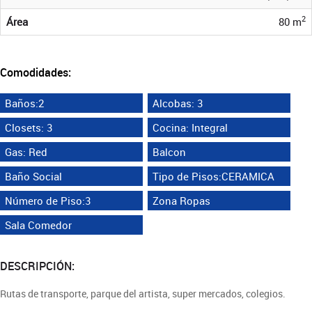
2
Área
80 m
Comodidades:
Baños:2
Alcobas: 3
Closets: 3
Cocina: Integral
Gas: Red
Balcon
Baño Social
Tipo de Pisos:CERAMICA
Número de Piso:3
Zona Ropas
Sala Comedor
DESCRIPCIÓN:
Rutas de transporte, parque del artista, super mercados, colegios.