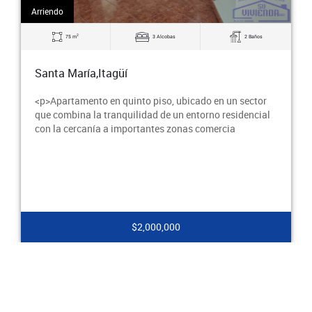
Arriendo
2
73 m
3 Alcobas
2 Baños
Santa María,Itagüí
$2,200,000