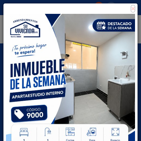
×
Consigna tu propiedad
Zona Clientes
Tipo de inmueble
Todas las ciudades
AVANZADA