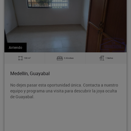
Arriendo
2
3 Alcobas
1 Baños
140 m
Medellín, Guayabal
unidad única. Contacta a nuestro
Bodega en tercer piso, ubic
ta para descubrir la joya oculta
Rodeo entre la avenida 80 
proyección de crecimiento,