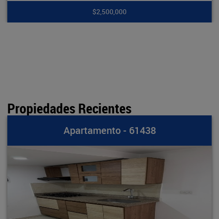
,500,000
$7
Propiedades Recientes
amento - 61438
Apart