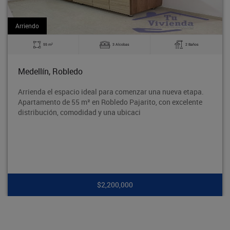
Arriendo
2
3 Alcobas
2 Baños
60 m
Bello, La Madera
eal para comenzar una nueva etapa.
Excelente apartamento e
n Robledo Pajarito, con excelente
tradicional Barrio Obrer
d y una ubicaci
segura y con excelente 
$2,200,000