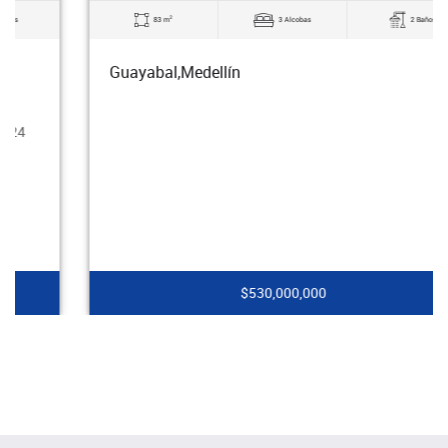
2
83 m
3 Alcobas
2 Baños
Guayabal,Medellín
$530,000,000