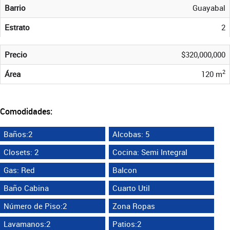
Barrio
Guayabal
Estrato
2
Precio
$320,000,000
2
Área
120 m
Comodidades:
Baños:2
Alcobas: 5
Closets: 2
Cocina: Semi Integral
Gas: Red
Balcon
Baño Cabina
Cuarto Util
Número de Piso:2
Zona Ropas
Lavamanos:2
Patios:2