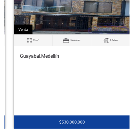
Venta
2
83 m
3 Alcobas
2 Baños
Guayabal,Medellín
$530,000,000