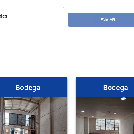
ales
Bodega
Bodega