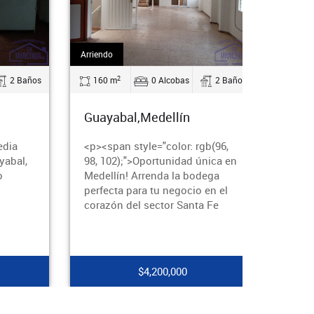
Arriendo
2
2 Baños
160 m
0 Alcobas
2 Baños
Guayabal,Medellín
edia
<p><span style="color: rgb(96,
yabal,
98, 102);">Oportunidad única en
o
Medellín! Arrenda la bodega
perfecta para tu negocio en el
corazón del sector Santa Fe
$4,200,000