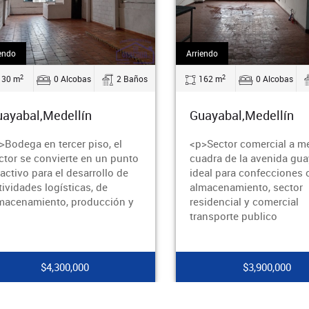
endo
Arriendo
2
2
130 m
0 Alcobas
2 Baños
162 m
0 Alcobas
ayabal,Medellín
Guayabal,Medellín
>Bodega en tercer piso, el
<p>Sector comercial a m
ctor se convierte en un punto
cuadra de la avenida gua
ractivo para el desarrollo de
ideal para confecciones 
tividades logísticas, de
almacenamiento, sector
macenamiento, producción y
residencial y comercial
transporte publico
$4,300,000
$3,900,000