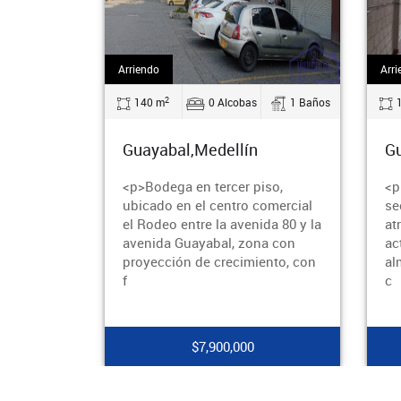
Arriendo
Arri
2
140 m
0 Alcobas
1 Baños
Guayabal,Medellín
Gu
<p>Bodega en tercer piso,
<p
ubicado en el centro comercial
se
el Rodeo entre la avenida 80 y la
at
avenida Guayabal, zona con
ac
proyección de crecimiento, con
al
f
c
$7,900,000