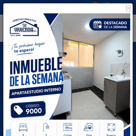
×
Consigna tu propiedad
Zona Clientes
Tipo de inmueble
Todas las ciudades
AVANZADA