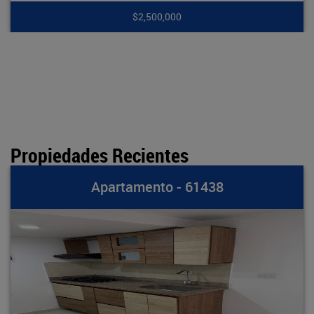
$2,500,000
Propiedades Recientes
partamento - 61438
A