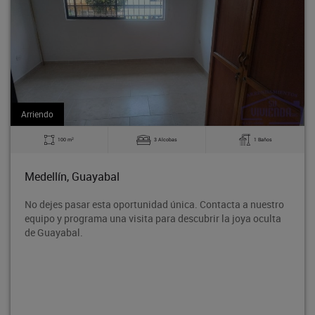
Arriendo
2
3 Alcobas
1 Baños
140 m
al
Medellín, Guayab
 oportunidad única. Contacta a nuestro
Bodega en tercer pis
a visita para descubrir la joya oculta
Rodeo entre la aven
proyección de crecim