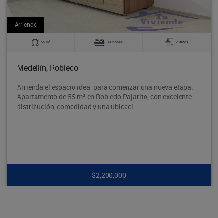
Arriendo
2
3 Alcobas
2 Baños
60 m
edo
Bello, La Made
cio ideal para comenzar una nueva etapa.
Excelente aparta
5 m² en Robledo Pajarito, con excelente
tradicional Barri
modidad y una ubicaci
segura y con exce
$2,200,000