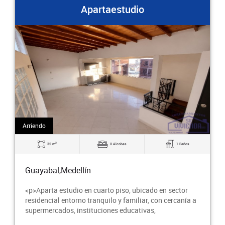
Apartaestudio
Arriendo
2
20 m
1 Alcobas
1 Baños
Guayabal,Medellín
<p>Apartaestudio en primer piso, con posibilidad
parqueo para moto en reja externa, sector residencial,
transporte público y supermercados cercanos.</