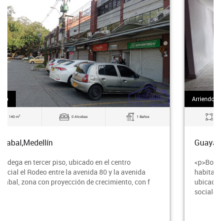
Arriendo
2
136 m
0 Alcobas
2 Baños
Guayabal,Medellín
<p>Bodega en primer piso área 136 m2, 4
habitaciones</p><p>2 baños con ducha, uno de ellos
ubicado en la habitación principal</p><p>1 baño
social</p><