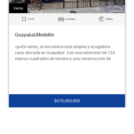
Venta
2
83 m
3 Alcobas
2 Baños
Guayabal,Medellín
$530,000,000