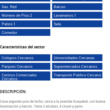
Gas: Red
Balcon
Número de Piso:2
Lavamanos:1
Patios:1
Sala
Comedor
Características del sector
Colegios Cercanos
Universidades Cercanas
Parques Cercanos
Supermercados Cercanos
Centros Comerciales
Transporte Publico Cercano
Cercanos
DESCRIPCIÓN:
Casa segundo piso de techo, cerca a la avenida Guayabal, con buena
iluminación y balcón. Tiene 3 alcobas, 4 closet y patio.