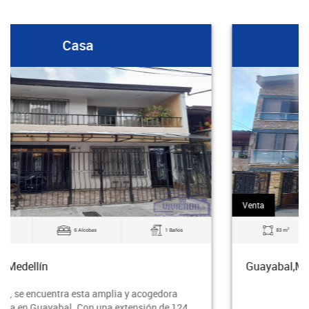
Casa
Venta
2
83 m
3 Alcobas
2 Baños
Guayabal,Medellín