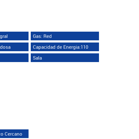
gral
Gas: Red
ldosa
Capacidad de Energia:110
Sala
co Cercano