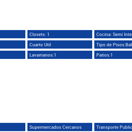
Closets: 1
Cocina: Semi Inte
Cuarto Util
Tipo de Pisos:Ba
Lavamanos:1
Patios:1
Supermercados Cercanos
Transporte Publi