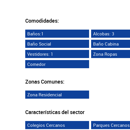
Comodidades:
Baños:1
Alcobas: 3
Baño Social
Baño Cabina
Vestidores: 1
Zona Ropas
Comedor
Zonas Comunes:
Zona Residencial
Características del sector
Colegios Cercanos
Parques Cercanos