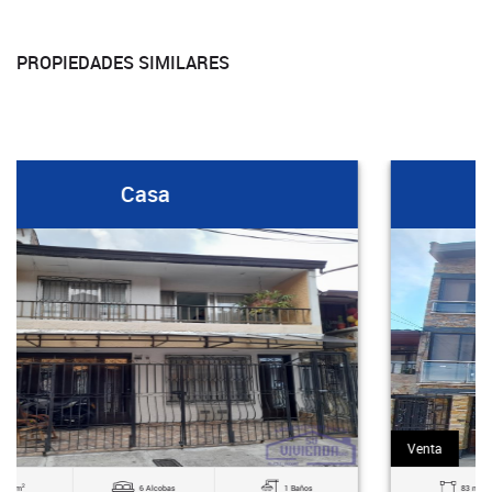
PROPIEDADES SIMILARES
Casa
Venta
2
83 m
3 Alcobas
2 Baños